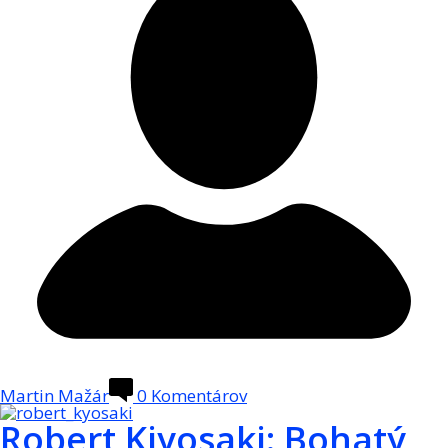
Martin Mažár
0
Komentárov
Robert Kiyosaki: Bohatý