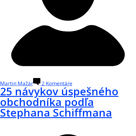
Martin Mažár
2
Komentáre
25 návykov úspešného
obchodníka podľa
Stephana Schiffmana