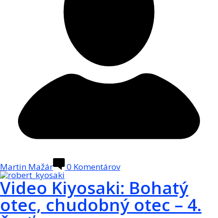
Martin Mažár
0
Komentárov
Video Kiyosaki: Bohatý
otec, chudobný otec – 4.