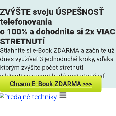
ZVÝŠTE svoju ÚSPEŠNOSŤ
telefonovania
o 100% a dohodnite si 2x VIAC
STRETNUTÍ
Stiahnite si e-Book ZDARMA a začnite už
dnes využívať 3 jednoduché kroky, vďaka
ktorým zvýšite počet stretnutí
a klienti sa s vami budú radi stretávať
Chcem E-Book ZDARMA >>>