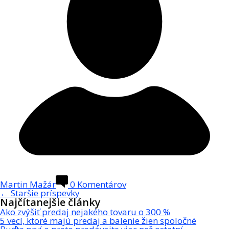
Martin Mažár
0
Komentárov
←
Staršie príspevky
Najčítanejšie články
Ako zvýšiť predaj nejakého tovaru o 300 %
5 vecí, ktoré majú predaj a balenie žien spoločné