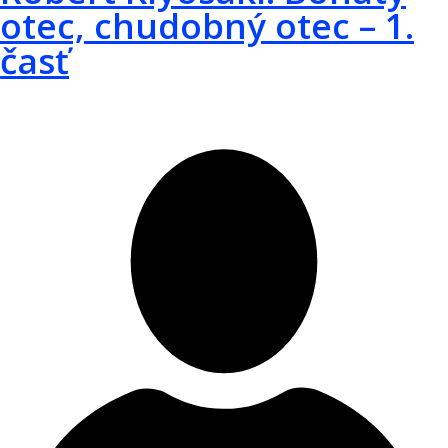
otec, chudobný otec – 1.
časť