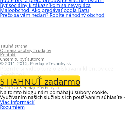
Buďte prví a preto predávajte viac než ostatní
Byť sociálny k zákazníkom sa nevypláca
Maloobchod: Ako predávať podľa Baťu
Prečo sa vám nedarí? Robíte náhodný obchod
Titulná strana
Ochrana osobných údajov
Kontakt
Chcem tu byť autorom
©
2011-2015, PredajneTechniky.sk
Pozrite si videokurz o získavaní klientov cez
Facebook.
STIAHNUŤ zadarmo
© 2010-2015 PredajneTechniky.sk
Na tomto blogu nám pomáhajú súbory cookie.
Využívaním našich služieb s ich používaním súhlasíte -
Viac informácií
Rozumiem