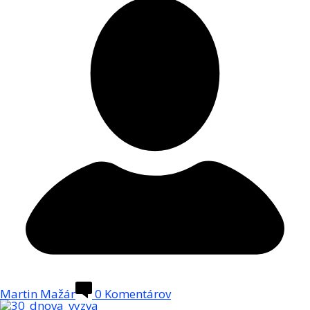
Martin Mažár
0
Komentárov