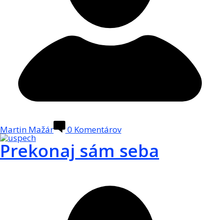
Martin Mažár
0
Komentárov
Prekonaj sám seba