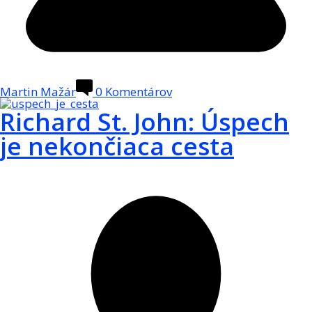
Martin Mažár
0
Komentárov
Richard St. John: Úspech
je nekončiaca cesta