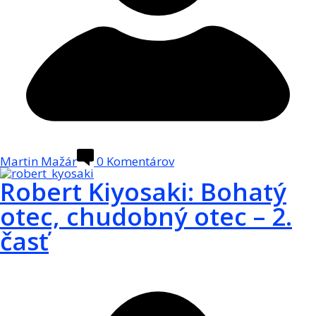
Martin Mažár
0
Komentárov
Robert Kiyosaki: Bohatý
otec, chudobný otec – 2.
časť