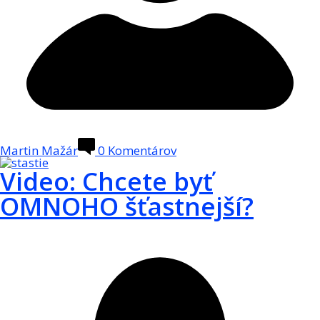
Martin Mažár
0
Komentárov
Video: Chcete byť
OMNOHO šťastnejší?