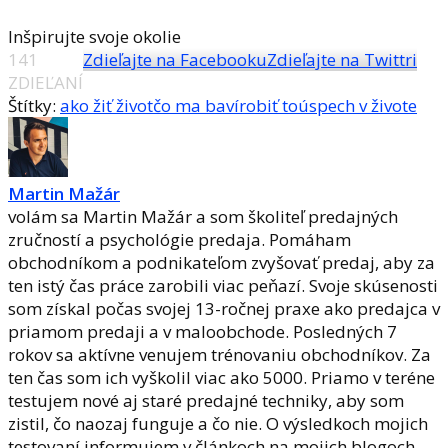
Inšpirujte svoje okolie
141
Zdieľajte na Facebooku
Zdieľajte na Twittri
ZDIEĽANÍ
Štítky:
ako žiť život
čo ma baví
robiť to
úspech v živote
Martin Mažár
volám sa Martin Mažár a som školiteľ predajných
zručností a psychológie predaja. Pomáham
obchodníkom a podnikateľom zvyšovať predaj, aby za
ten istý čas práce zarobili viac peňazí. Svoje skúsenosti
som získal počas svojej 13-ročnej praxe ako predajca v
priamom predaji a v maloobchode. Posledných 7
rokov sa aktívne venujem trénovaniu obchodníkov. Za
ten čas som ich vyškolil viac ako 5000. Priamo v teréne
testujem nové aj staré predajné techniky, aby som
zistil, čo naozaj funguje a čo nie. O výsledkoch mojich
testovaní informujem v článkoch na mojich blogoch