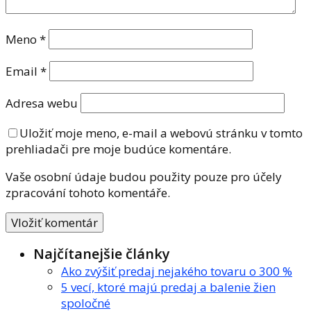
Meno
*
Email
*
Adresa webu
Uložiť moje meno, e-mail a webovú stránku v tomto
prehliadači pre moje budúce komentáre.
Vaše osobní údaje budou použity pouze pro účely
zpracování tohoto komentáře.
Najčítanejšie články
Ako zvýšiť predaj nejakého tovaru o 300 %
5 vecí, ktoré majú predaj a balenie žien
spoločné