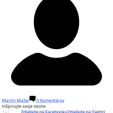
Martin Mažár
0 Komentárov
Inšpirujte svoje okolie
141
Zdieľajte na Facebooku
Zdieľajte na Twittri