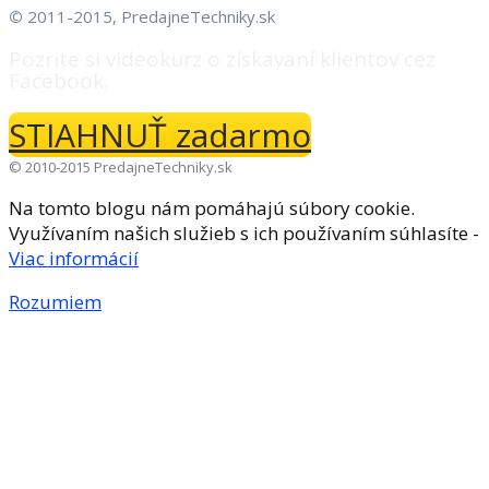
©
2011-2015, PredajneTechniky.sk
Pozrite si videokurz o získavaní klientov cez
Facebook.
STIAHNUŤ zadarmo
© 2010-2015 PredajneTechniky.sk
Na tomto blogu nám pomáhajú súbory cookie.
Využívaním našich služieb s ich používaním súhlasíte -
Viac informácií
Rozumiem