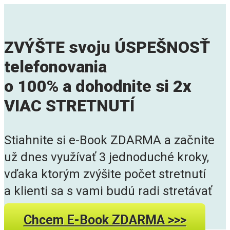
ZVÝŠTE svoju ÚSPEŠNOSŤ
telefonovania
o 100% a dohodnite si 2x
VIAC STRETNUTÍ
Stiahnite si e-Book ZDARMA a začnite
už dnes využívať 3 jednoduché kroky,
vďaka ktorým zvýšite počet stretnutí
a klienti sa s vami budú radi stretávať
Chcem E-Book ZDARMA >>>