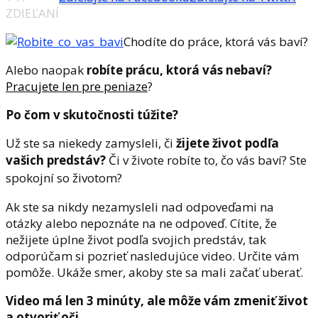
ZDIEĽANÍ
Chodíte do práce, ktorá vás baví?
Alebo naopak
robíte prácu, ktorá vás nebaví?
Pracujete len pre peniaze
?
Po čom v skutočnosti túžite?
Už ste sa niekedy zamysleli, či
žijete život podľa
vašich predstáv?
Či v živote robíte to, čo vás baví?
Ste
spokojní so životom?
Ak ste sa nikdy nezamysleli nad odpoveďami na
otázky alebo nepoznáte na ne odpoveď. Cítite, že
nežijete úplne život podľa svojich predstáv, tak
odporúčam si pozrieť nasledujúce video. Určite vám
pomôže. Ukáže smer, akoby ste sa mali začať uberať.
Video má len 3 minúty, ale môže vám zmeniť život
a otvoriť oči.