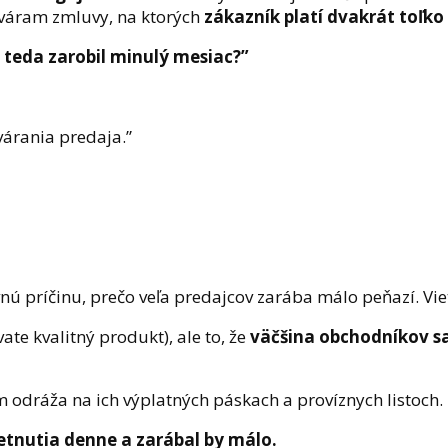
atváram zmluvy, na ktorých
zákazník platí dvakrát toľko
i teda zarobil minulý mesiac?”
várania predaja.”
 príčinu, prečo veľa predajcov zarába málo peňazí. Viet
ate kvalitný produkt), ale to, že
väčšina obchodníkov sa
 odráža na ich výplatných páskach a províznych listoch.
etnutia denne a zarábal by málo.