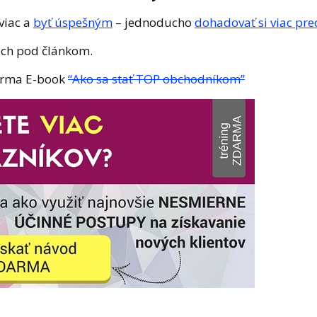
viac a
byť úspešným
– jednoducho
dohadovať si viac pre
roch pod článkom.
darma E-book
“Ako sa stať TOP obchodníkom”