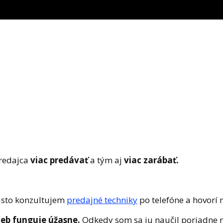
redajca
viac predávať
a tým aj
viac zarábať.
často konzultujem
predajné techniky
po telefóne a hovorí 
ieb funguje úžasne.
Odkedy som sa ju naučil poriadne r