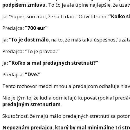
podpíšem zmluvu.
To čo je ale úplne najlepšie, že uz
Ja: “Super, som rád, že sa ti darí.” Odvetil som.
“Koľko s
Predajca:
“700 eur”
Ja: “
To je dosť málo
, na to, že máš takú úspešnosť uzat
Predajca: “To je pravda.”
Ja:
“Koľko si mal predajných stretnutí?”
Predajca:
“Dve.”
Tento rozhovor medzi mnou a predajcom odhaľuje hlavnú
Nie je tým to, že ľudia odmietajú kupovať (pokiaľ predáv
predajným stretnutiam
.
Skutočnosť, že majú málo predajných stretnutí sa potom
Nepoznám predajcu, ktorý by mal minimálne tri str