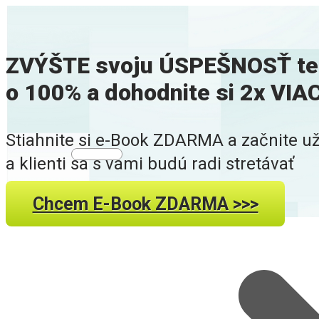
ZVÝŠTE svoju ÚSPEŠNOSŤ tel
o 100% a dohodnite si 2x VI
Stiahnite si e-Book ZDARMA a začnite už
a klienti sa s vami budú radi stretávať
Chcem E-Book ZDARMA >>>