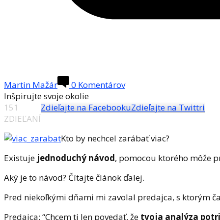
Martin Mažár
0 Komentárov
Inšpirujte svoje okolie
151
Zdieľajte na Facebooku
Zdieľajte na Twittri
ZDIEĽANÍ
Kto by nechcel zarábať viac?
Existuje
jednoduchý návod
, pomocou ktorého môže p
Aký je to návod? Čítajte článok ďalej.
Pred niekoľkými dňami mi zavolal predajca, s ktorým 
Predajca: “Chcem ti len povedať, že
tvoja analýza potr