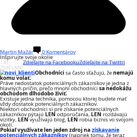
Martin Mažár
0 Komentárov
Inšpirujte svoje okolie
141
Zdieľajte na Facebooku
Zdieľajte na Twittri
ZDIEĽANÍ
Obchodníci
sa často sťažujú, že
nemajú
komu volať.
Práve nedostatok potenciálnych zákazníkov je jedna z
hlavných príčin, prečo mnohí obchodníci
sa nedokážu
obchodom dlhodobo živiť.
Existuje jedna technika, pomocou ktorej budete mať
vždy dostatok potenciálnych zákazníkov.
Niektorí obchodníci si pre získanie potenciálnych
zákazníkov pýtajú
LEN
odporúčania,
LEN
rozdávajú
vizitky,
LEN
využívajú blog,
LEN
robia biznis vo svojom
okolí.
Pokiaľ využívate len jeden zdroj na
získavanie
potenciálnych zákazníkov
(napriek tomu, že teraz