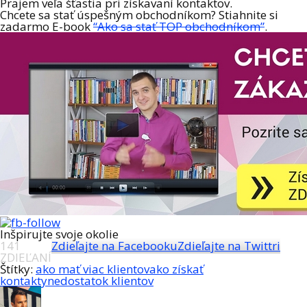
Prajem veľa šťastia pri získavaní kontaktov.
Chcete sa stať úspešným obchodníkom? Stiahnite si
zadarmo E-book
“Ako sa stať TOP obchodníkom”
.
Inšpirujte svoje okolie
141
Zdieľajte na Facebooku
Zdieľajte na Twittri
ZDIEĽANÍ
Štítky:
ako mať viac klientov
ako získať
kontakty
nedostatok klientov