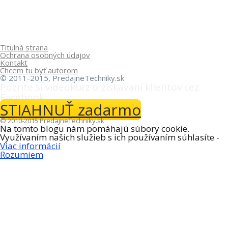
Titulná strana
Ochrana osobných údajov
Kontakt
Chcem tu byť autorom
©
2011-2015, PredajneTechniky.sk
Pozrite si videokurz o získavaní klientov cez
Facebook.
STIAHNUŤ zadarmo
© 2010-2015 PredajneTechniky.sk
Na tomto blogu nám pomáhajú súbory cookie.
Využívaním našich služieb s ich používaním súhlasíte -
Viac informácií
Rozumiem