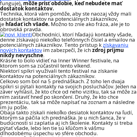
funguje)
, môže prísť obdobie, keď nebudete mať
dostatok kontaktov.
Technika, ktorá vám pomôže, aby ste naozaj vždy mali
dostatok kontaktov na potenciálnych zákazníkov,
je
hľadať ich všade
.
Možno to znie ako fráza, ale je to
obrovská pravda.
Obchodníci, ktorí hľadajú kontakty všade,
denne získavajú niekoľko telefónnych čísiel a emailov na
potenciálnych zákazníkov. Tento prístup k
získavaniu
nových kontaktov
im zabezpečí, že ich
zdroj príjmu
nikdy nevyschne
.
Krásne to bolo vidieť na Inner Winner festivale, na
ktorom som sa zúčastnil tento víkend.
Niektorí spíkri využívali tento festival na získanie
kontaktov na potenciálnych zákazníkov.
Celkovo som bol na 5 prednáškach. Z toho len dvaja
spíkri si pýtali kontakty na svojich poslucháčov. Jeden na
záver vyhlásil, že kto chce od neho vizitku, tak sa môže za
ním zastaviť hneď po skončení. Druhý, že kto chce
prezentáciu, tak sa môže napísať na zoznam a následne
im ju pošle.
Obaja takto získali niekoľko desiatok kontaktov na ľudí,
ktorým sa páčila ich prednáška. Je u nich šanca, že v
budúcnosti si zaplatia aj ich školenie. Kontakty si treba
pýtať všade, lebo len tie sú kľúčom k vášmu
dlhodobému úspechu vo sfére obchodu.