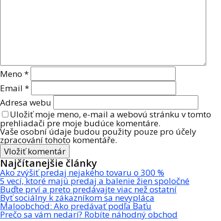
Meno
*
Email
*
Adresa webu
Uložiť moje meno, e-mail a webovú stránku v tomto
prehliadači pre moje budúce komentáre.
Vaše osobní údaje budou použity pouze pro účely
zpracování tohoto komentáře.
Najčítanejšie články
Ako zvýšiť predaj nejakého tovaru o 300 %
5 vecí, ktoré majú predaj a balenie žien spoločné
Buďte prví a preto predávajte viac než ostatní
Byť sociálny k zákazníkom sa nevypláca
Maloobchod: Ako predávať podľa Baťu
Prečo sa vám nedarí? Robíte náhodný obchod