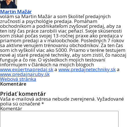
Martin Mažár
volám sa Martin Mažár a som školiteľ predajných
zručností a psychológie predaja. Pomáham
obchodníkom a podnikateľom zvyšovať predaj, aby za
ten istý čas práce zarobili viac peňazí. Svoje skúsenosti
som získal počas svojej 13-ročnej praxe ako predajca v
priamom predaji a v maloobchode. Posledných 7 rokov
sa aktívne venujem trénovaniu obchodníkov. Za ten čas
som ich vyškolil viac ako 5000. Priamo v teréne testujem
nové aj staré predajné techniky, aby som zistil, čo naozaj
funguje a čo nie. O výsledkoch mojich testovaní
informujem v článkoch na mojich blogoch
www.expertnapredaj.sk
a
www.predajnetechniky.sk
a
www.predajnaruby.sk
Webová stránka
Komentáre
Pridať komentár
Vaša e-mailová adresa nebude zverejnená.
Vyžadované
polia sú označené
*
Komentár