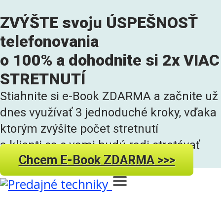
ZVÝŠTE svoju ÚSPEŠNOSŤ
telefonovania
o 100% a dohodnite si 2x VIAC
STRETNUTÍ
Stiahnite si e-Book ZDARMA a začnite už
dnes využívať 3 jednoduché kroky, vďaka
ktorým zvýšite počet stretnutí
a klienti sa s vami budú radi stretávať
Chcem E-Book ZDARMA >>>