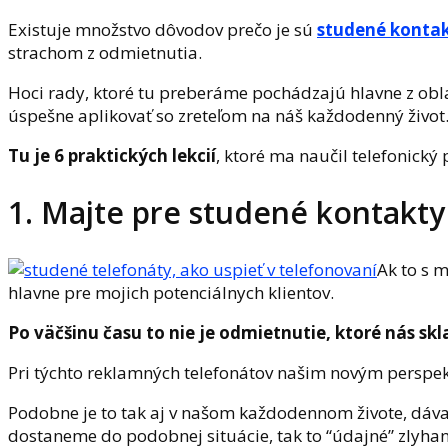
Existuje množstvo dôvodov prečo je sú
studené konta
strachom z odmietnutia.
Hoci rady, ktoré tu preberáme pochádzajú hlavne z obl
úspešne aplikovať so zreteľom na náš každodenný život
Tu je 6 praktických lekcií
, ktoré ma naučil telefonický
1. Majte pre studené kontakty
Ak to s 
hlavne pre mojich potenciálnych klientov.
Po väčšinu času to nie je odmietnutie, ktoré nás skl
Pri týchto reklamných telefonátov našim novým perspekt
Podobne je to tak aj v našom každodennom živote, dáva
dostaneme do podobnej situácie, tak to “údajné” zlyhan