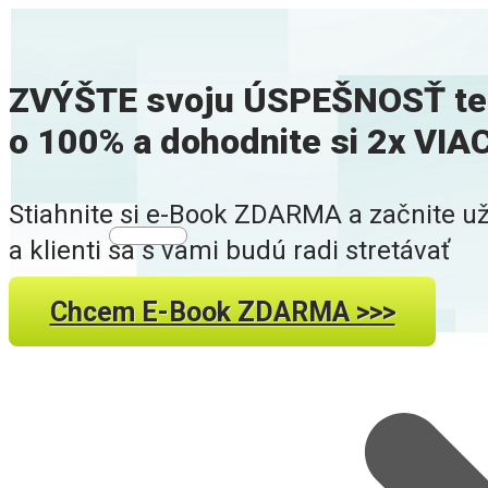
ZVÝŠTE svoju ÚSPEŠNOSŤ tel
o 100% a dohodnite si 2x VI
Stiahnite si e-Book ZDARMA a začnite už
a klienti sa s vami budú radi stretávať
Chcem E-Book ZDARMA >>>