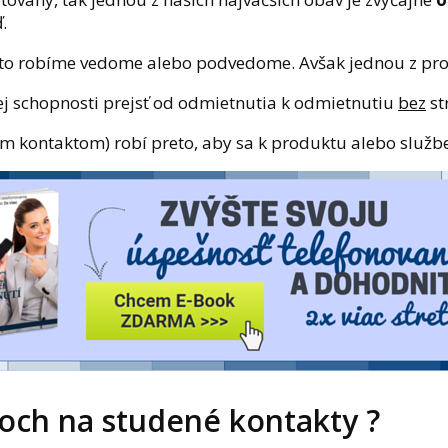
.
ž to robíme vedome alebo podvedome. Avšak jednou z prof
šej schopnosti prejsť od odmietnutia k odmietnutiu
bez
st
ým kontaktom) robí preto, aby sa k produktu alebo službe 
toch na studené kontakty ?