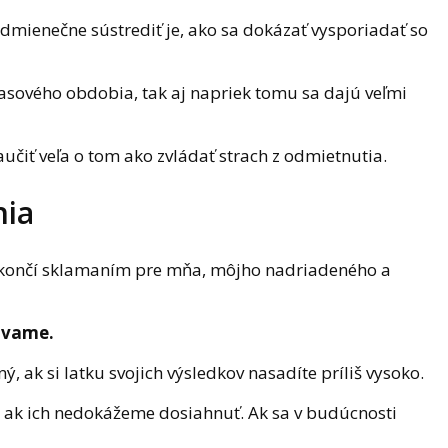
dmienečne sústrediť je, ako sa dokázať vysporiadať so
asového obdobia, tak aj napriek tomu sa dajú veľmi
učiť veľa o tom ako zvládať strach z odmietnutia.
nia
o skončí sklamaním pre mňa, môjho nadriadeného a
dávame.
ak si latku svojich výsledkov nasadíte príliš vysoko.
 ak ich nedokážeme dosiahnuť. Ak sa v budúcnosti