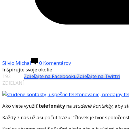
Silvio Michal
0 Komentárov
Inšpirujte svoje okolie
192
Zdieľajte na Facebooku
Zdieľajte na Twittri
ZDIEĽANÍ
Ako viete využiť
telefonáty
na
studené kontakty,
aby st
Každý z nás už asi počul frázu: “človek je tvor spoločens
Keď sa chceme spojiť s ľuďmi okolo nás a byť nimi akcep