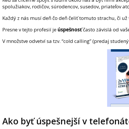
spolužiakov, rodičov, súrodencov, susedov, priateľov atď
Každý z nás musí deň čo deň čeliť tomuto strachu, či u
Presne v tejto profesií je
úspešnosť
často závislá od va
V množstve odvetví sa tzv. “cold calling” (predaj studen
Ako byť úspešnejší v telefoná