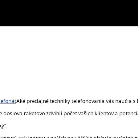
Aké predajné techniky telefonovania vás naučia s
e doslova raketovo zdvihli počet vašich klientov a poten
ký”.
tovaný, tak jednou z našich najväčších obáv je zvyčajne
o