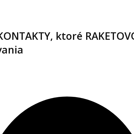
É KONTAKTY, ktoré RAKETOV
vania