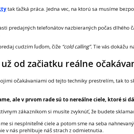
kty
tak ťažká práca. Jedna vec, na ktorú sa musíme bezpo
asti predajných telefonátov nazbieraných počas dlhého č
.
 predaj cudzím ľuďom, čiže
“cold calling”.
Tie vás dokážu na
 už od začiatku reálne očakáva
mojimi očakávaniami od tejto techniky prestrelím, tak t
ame, ale v prvom rade sú to nereálne ciele, ktoré si 
ívnym zákazníkom si musíte zvyknúť, že budete sklamaný, 
me si nesplniteľné ciele a potom sme na seba nahnevaný
ie v nás prehlbuje náš strach z odmietnutia.