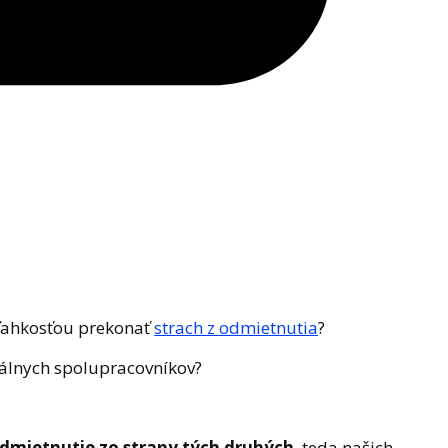
 ľahkosťou prekonať
strach z odmietnutia
?
ciálnych spolupracovníkov?
dmietnutie zo strany tých druhých
, teda našich