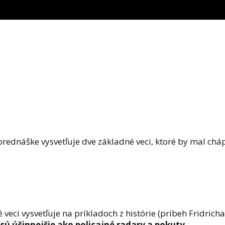
rednáške vysvetľuje dve základné veci, ktoré by mal cháp
ci vysvetľuje na príkladoch z histórie (príbeh Fridricha 
sú účinnejšie ako policajné radary a pokuty.