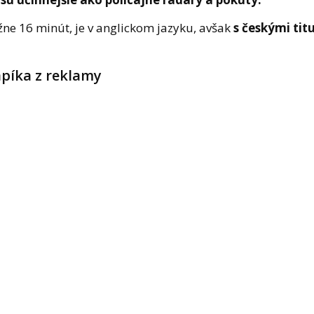
ne 16 minút, je v anglickom jazyku, avšak
s českými tit
apíka z reklamy