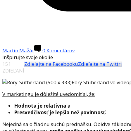
Martin Mažár
0 Komentárov
Inšpirujte svoje okolie
151
Zdieľajte na Facebooku
Zdieľajte na Twittri
ZDIEĽANÍ
Rory Stuherland vo videop
V marketingu je dôležité uvedomiť si, že:
Hodnota je relatívna
a
Presvedčivosť je lepšia než povinnosť.
Nejedná sa o žiadnu suchú prednášku. Obidve základné ve
zo súčastnosti napr.
prečo značky ukazujúce rýchlosť 