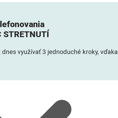
efonovania
AC STRETNUTÍ
 dnes využívať 3 jednoduché kroky, vďaka 