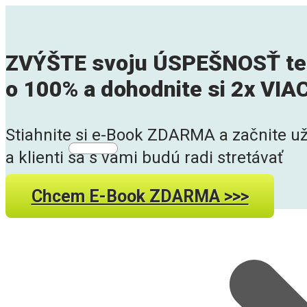
ZVÝŠTE svoju ÚSPEŠNOSŤ tel
o 100% a dohodnite si 2x VI
Stiahnite si e-Book ZDARMA a začnite už
a klienti sa s vami budú radi stretávať
Chcem E-Book ZDARMA >>>