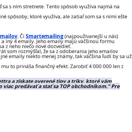
keď sa s ním stretnete. Tento spôsob využíva najmä na
é spôsoby, ktoré využíva, ale zatiaľ som sa s nimi ešte
emailov
. Či
Smartemailing
(najpoužívanejší u nás)
 a iný 4 emaily. Jeho emaily majú väčšinou formu
sa z neho niečo nové dozvedieť.
rát som rozmýšľal, že sa z odoberania jeho emailov
ajné emaily niekto menej známy, tak väčšina ľudí by sa už
 mu to prináša finančný efekt. Zarobiť 4 000 000 len z
tra a získate overené tipy a triky, ktoré vám
o viac predávať a stať sa TOP obchodníkom.” Pre