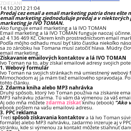
ZDIEĽANÍ
14.10.2012 21:04
Predaj cez email a email marketing patria dnes ešte 
email marketing zjednodušuje predaj a v niektorých 
marketing je IVO TOMAN.
Ako funguje email marketing a lá IVO TOMAN
Email marketing a lá IVO TOMAN funguje naozaj účinne. 
až 4 136 469 Kč. Okrem kníh prostredníctvom email marketi
Podľa môjho odhadu musí byť táto čiastka niekoľko násobn
sa zo zárobku Iva Tomana musí zatočiť hlava. Múdry člov
email marketing.
Získavanie emailových kontaktov a lá IVO TOMAN
Ivo Toman na to, aby získal emailové adresy svojich pote
1. Webový formulár
Ivo Toman na svojich stránkach má umiestnený webový fo
Mimochodom aj ja mám tiež emailového spravodaja. Pokiaľ
tohto článku.
2. Zdarma kniha alebo MP3 nahrávka
Druhý spôsob, ktorý Ivo Toman používa na získanie emai
MP3 nahrávku zdarma. Tú vám dá výmenou za váš email
Aj odo mňa môžete
zdarma získať
knihu (ebook)
“Ako v
ebook pošlem na vašu emailovú adresu.
3. PPC reklama
Tretí
spôsob získavania kontaktov
a lá Ivo Toman súvis
formáte) alebo MP3 nahrávku, zadarmo inzeruje aj v PPC
stránku, kde si výmenou za kontakt môžete stiahnuť da