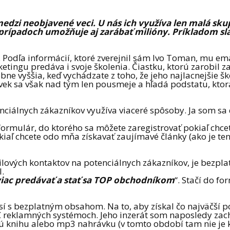
medzi neobjavené veci. U nás ich využíva len malá sku
prípadoch umožňuje aj zarábať milióny. Príkladom sl
Podľa informácií, ktoré zverejnil sám Ivo Toman, mu ema
ngu predáva i svoje školenia. Čiastku, ktorú zarobil za t
e vyššia, keď vychádzate z toho, že jeho najlacnejšie šk
ek sa však nad tým len pousmeje a hľadá podstatu, ktorá
nciálnych zákazníkov využíva viaceré spôsoby. Ja som sa 
rmulár, do ktorého sa môžete zaregistrovať pokiaľ chcet
 chcete odo mňa získavať zaujímavé články (ako je tento
lových kontaktov na potenciálnych zákazníkov, je bezpla
.
iac predávať a stať sa TOP obchodníkom
“. Stačí do f
í s bezplatným obsahom. Na to, aby získal čo najväčší po
 reklamných systémoch. Jeho inzerát som naposledy zachy
nú knihu alebo mp3 nahrávku (v tomto období tam nie je