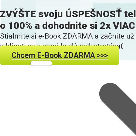
ZVÝŠTE svoju ÚSPEŠNOSŤ tel
o 100% a dohodnite si 2x VI
Stiahnite si e-Book ZDARMA a začnite už 
a klienti sa s vami budú radi stretávať
Chcem E-Book ZDARMA >>>