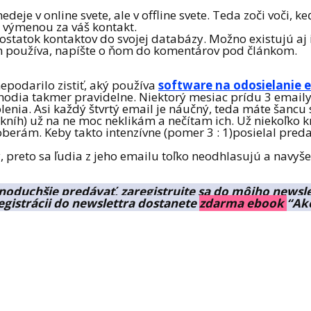
eje v online svete, ale v offline svete. Teda zoči voči, 
 výmenou za váš kontakt.
statok kontaktov do svojej databázy. Možno existujú aj in
man používa, napíšte o ňom do komentárov pod článkom.
epodarilo zistiť, aký používa
software na odosielanie 
hodia takmer pravidelne. Niektorý mesiac prídu 3 emaily
olenia. Asi každý štvrtý email je náučný, teda máte šancu 
kníh) už na ne moc neklikám a nečítam ich. Už niekoľko k
oberám. Keby takto intenzívne (pomer 3 : 1)posielal pred
, preto sa ľudia z jeho emailu toľko neodhlasujú a navyše
oduchšie predávať, zaregistrujte sa do môjho newslet
egistrácii do newslettra dostanete
zdarma ebook
“Ak