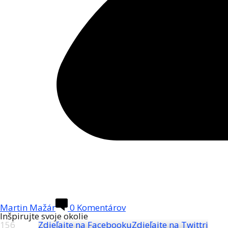
Martin Mažár
0 Komentárov
Inšpirujte svoje okolie
156
Zdieľajte na Facebooku
Zdieľajte na Twittri