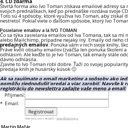
4. CD zdarma
Štvrtá forma ako Ivo Toman získava emailové adresy sa ned
svojich prednáškach, keď po prednáške rozdáva svoje CD
Toto sú 4 spôsoby, ktoré využíva Ivo Toman, aby získal do
nestretol. Pokiaľ viete o ďalšom spôsobe, ktorý Ivo To
Posielanie emailov a lá IVO TOMAN
Čo sa týka zasielania emailov od Iva Tomana, tak sa mi n
alebo Mailchimp, prípadne nejaký iný. Emaily od neho c
predajných emailov
. Ponúka vám v nich svoje knihy, šk
Práve kvôli obsahu emailov (zväčša len ponuka školení a 
odhlásim. Ale keďže to je Ivo Toman, tak emaily stále od
dávno odhlásila.
Zjavne to Ivo Toman robí dobre. Ťaží zo svojej popularity
predaja kníh je husársky kúsok 🙂
Ak sa zaujímate o email marketing a spôsoby ako jedn
pomôžu zjednodušiť predaj a viac zarobiť. Navyše k r
registráciu do newslettra zadajte vaše meno a email:
Příjmení:
*
Email:
Vaše data jsou v bezpečí –
SmartEmailing.cz
Martin Mažár