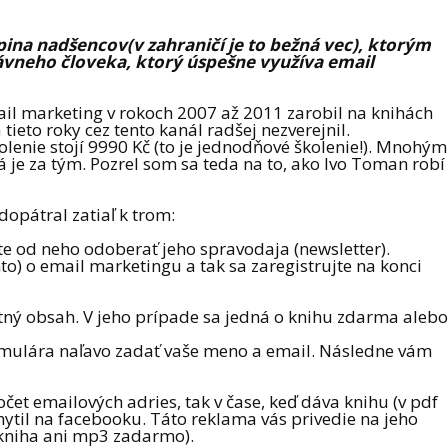
pina nadšencov(v zahraničí je to bežná vec), ktorým
ávneho človeka, ktorý úspešne využíva email
il marketing v rokoch 2007 až 2011 zarobil na knihách
ieto roky cez tento kanál radšej nezverejnil.
olenie stojí 9990 Kč (to je jednodňové školenie!). Mnohým
 je za tým. Pozrel som sa teda na to, ako Ivo Toman robí
dopátral zatiaľ k trom:
e od neho odoberať jeho spravodaja (newsletter).
) o email marketingu a tak sa zaregistrujte na konci
tný obsah. V jeho prípade sa jedná o knihu zdarma alebo
ormulára naľavo zadať vaše meno a email. Následne vám
čet emailových adries, tak v čase, keď dáva knihu (v pdf
til na facebooku. Táto reklama vás privedie na jeho
 kniha ani mp3 zadarmo).