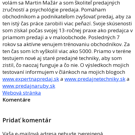
volám sa Martin Mažár a som školiteľ predajných
zručností a psychológie predaja. Pomáham
obchodníkom a podnikateľom zvyšovať predaj, aby za
ten istý čas práce zarobili viac peňazí. Svoje skúsenosti
som získal počas svojej 13-ročnej praxe ako predajca v
priamom predaji a v maloobchode. Posledných 7
rokov sa aktívne venujem trénovaniu obchodníkov. Za
ten čas som ich vyškolil viac ako 5000. Priamo v teréne
testujem nové aj staré predajné techniky, aby som
zistil, čo naozaj funguje a čo nie. O výsledkoch mojich
testovaní informujem v článkoch na mojich blogoch
www.expertnapredaj.sk
a
www.predajnetechniky.sk
a
www.predajnaruby.sk
Webová stránka
Komentáre
Pridať komentár
Vaša e-mailová adresa nebude zverejnená.