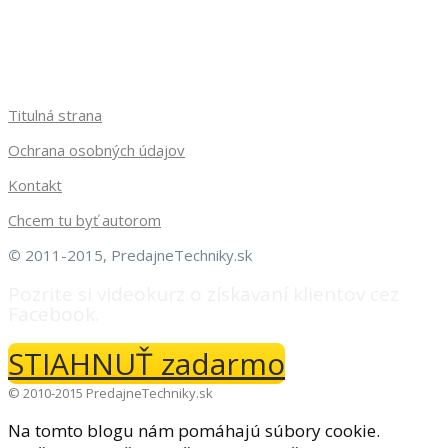
Titulná strana
Ochrana osobných údajov
Kontakt
Chcem tu byť autorom
©
2011-2015, PredajneTechniky.sk
Pozrite si videokurz o získavaní klientov cez
Facebook.
STIAHNUŤ zadarmo
© 2010-2015 PredajneTechniky.sk
Na tomto blogu nám pomáhajú súbory cookie.