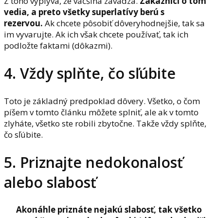
Z toho vyplýva, že väčšina zavádza.
Zákazníci o tom
vedia, a preto všetky superlatívy berú s
rezervou.
Ak chcete pôsobiť dôveryhodnejšie, tak sa
im vyvarujte. Ak ich však chcete používať, tak ich
podložte faktami (dôkazmi).
4. Vždy splňte, čo sľúbite
Toto je základný predpoklad dôvery. Všetko, o čom
píšem v tomto článku môžete splniť, ale ak v tomto
zlyháte, všetko ste robili zbytočne. Takže vždy splňte,
čo sľúbite.
5. Priznajte nedokonalosť
alebo slabosť
Akonáhle priznáte nejakú slabosť, tak všetko