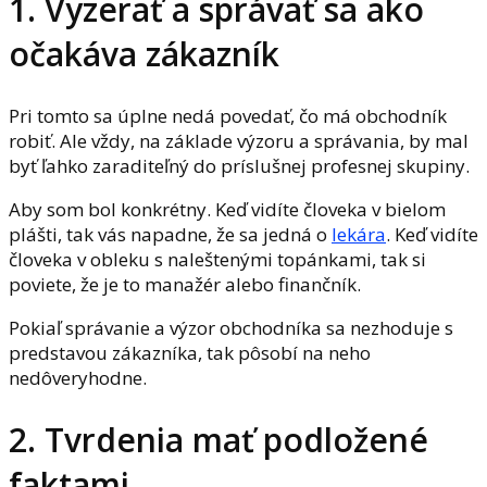
1. Vyzerať a správať sa ako
očakáva zákazník
Pri tomto sa úplne nedá povedať, čo má obchodník
robiť. Ale vždy, na základe výzoru a správania, by mal
byť ľahko zaraditeľný do príslušnej profesnej skupiny.
Aby som bol konkrétny. Keď vidíte človeka v bielom
plášti, tak vás napadne, že sa jedná o
lekára
. Keď vidíte
človeka v obleku s naleštenými topánkami, tak si
poviete, že je to manažér alebo finančník.
Pokiaľ správanie a výzor obchodníka sa nezhoduje s
predstavou zákazníka, tak pôsobí na neho
nedôveryhodne.
2. Tvrdenia mať podložené
faktami