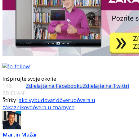
Inšpirujte svoje okolie
146
Zdieľajte na Facebooku
Zdieľajte na Twittri
ZDIEĽANÍ
Štítky:
ako vybudovať dôveru
dôvera u
zákazníkov
dôvera u známych
Martin Mažár