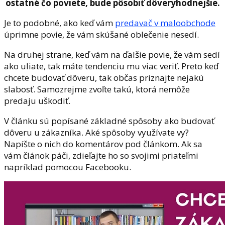
ostatné čo poviete, bude pôsobiť dôveryhodnejšie.
Je to podobné, ako keď vám
predavač v maloobchode
úprimne povie, že vám skúšané oblečenie nesedí.
Na druhej strane, keď vám na ďalšie povie, že vám sedí
ako uliate, tak máte tendenciu mu viac veriť. Preto keď
chcete budovať dôveru, tak občas priznajte nejakú
slabosť. Samozrejme zvoľte takú, ktorá nemôže
predaju uškodiť.
V článku sú popísané základné spôsoby ako budovať
dôveru u zákazníka. Aké spôsoby využívate vy?
Napíšte o nich do komentárov pod článkom. Ak sa
vám článok páči, zdieľajte ho so svojimi priateľmi
napríklad pomocou Facebooku.