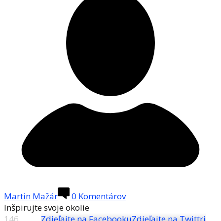
Martin Mažár
0 Komentárov
Inšpirujte svoje okolie
146
Zdieľajte na Facebooku
Zdieľajte na Twittri