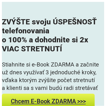
ZVÝŠTE svoju ÚSPEŠNOSŤ
telefonovania
o 100% a dohodnite si 2x
VIAC STRETNUTÍ
Stiahnite si e-Book ZDARMA a začnite
už dnes využívať 3 jednoduché kroky,
vďaka ktorým zvýšite počet stretnutí
a klienti sa s vami budú radi stretávať
Chcem E-Book ZDARMA >>>