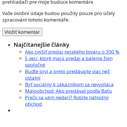
prehliadači pre moje budúce komentáre.
Vaše osobní údaje budou použity pouze pro účely
zpracování tohoto komentáře.
Najčítanejšie články
Ako zvýšiť predaj nejakého tovaru o 300 %
5 vecí, ktoré majú predaj a balenie žien
spoločné
Buďte prví a preto predávajte viac než
ostatní
Byť sociálny k zákazníkom sa nevypláca
Maloobchod: Ako predávať podľa Baťu
Prečo sa vám nedarí? Robíte náhodný
obchod