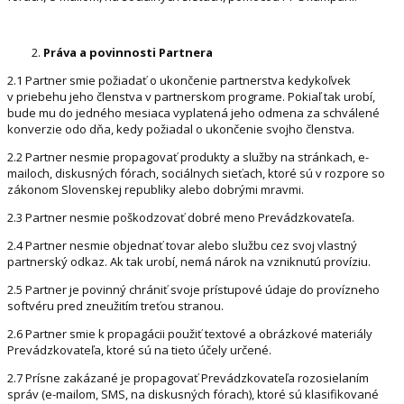
Práva a povinnosti Partnera
2.1 Partner smie požiadať o ukončenie partnerstva kedykoľvek
v priebehu jeho členstva v partnerskom programe. Pokiaľ tak urobí,
bude mu do jedného mesiaca vyplatená jeho odmena za schválené
konverzie odo dňa, kedy požiadal o ukončenie svojho členstva.
2.2 Partner nesmie propagovať produkty a služby na stránkach, e-
mailoch, diskusných fórach, sociálnych sieťach, ktoré sú v rozpore so
zákonom Slovenskej republiky alebo dobrými mravmi.
2.3 Partner nesmie poškodzovať dobré meno Prevádzkovateľa.
2.4 Partner nesmie objednať tovar alebo službu cez svoj vlastný
partnerský odkaz. Ak tak urobí, nemá nárok na vzniknutú províziu.
2.5 Partner je povinný chrániť svoje prístupové údaje do provízneho
softvéru pred zneužitím treťou stranou.
2.6 Partner smie k propagácii použiť textové a obrázkové materiály
Prevádzkovateľa, ktoré sú na tieto účely určené.
2.7 Prísne zakázané je propagovať Prevádzkovateľa rozosielaním
správ (e-mailom, SMS, na diskusných fórach), ktoré sú klasifikované