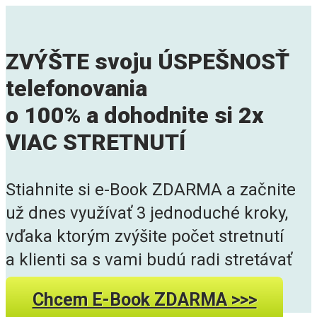
ZVÝŠTE svoju ÚSPEŠNOSŤ
telefonovania
o 100% a dohodnite si 2x
VIAC STRETNUTÍ
Stiahnite si e-Book ZDARMA a začnite
už dnes využívať 3 jednoduché kroky,
vďaka ktorým zvýšite počet stretnutí
a klienti sa s vami budú radi stretávať
Chcem E-Book ZDARMA >>>