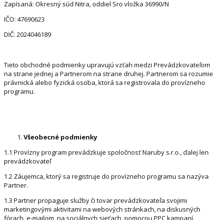
Zapísaná: Okresný súd Nitra, oddiel Sro vložka 36990/N
IČO: 47690623
DIČ: 2024046189
Tieto obchodné podmienky upravujú vzťah medzi Prevádzkovateľom
na strane jednej a Partnerom na strane druhej. Partnerom sa rozumie
právnická alebo fyzická osoba, ktorá sa registrovala do provízneho
programu.
Všeobecné podmienky
1.1 Provízny program prevádzkuje spoločnosť Naruby s.r.o., ďalej len
prevádzkovateľ
1.2 Záujemca, ktorý sa registruje do provízneho programu sa nazýva
Partner.
1.3 Partner propaguje služby či tovar prevádzkovateľa svojimi
marketingovými aktivitami na webových stránkach, na diskusných
fórach, e-mailom, na sociálnych sieťach, pomocou PPC kampaní.