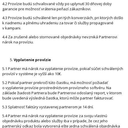
4.2 Provízie budú schvaľované vždy po uplynutí 30 dňovej doby
garancie pre možnosť vrátenia peňazí zákazníkovi.
4.3 Provízie budú schválené len pri tých konverziách, pri ktorých došlo
k riadnemu a plnému uhradeniu za tovar či služby propagované
v kampani.
4.4 Za zrušené alebo stornované objednávky nevzniká Partnerovi
nárok na províziu.
Vyplatenie provízie
5.1 Partner má nárok na vyplatenie provízie, pokiaľ súčet schválených
provízií v systéme je vyšší ako 10€.
5.2 Pokiaľ partner prekročí túto čiastku, má možnosť požiadať
o vyplatenie provízie prostredníctvom provízneho softvéru. Na
základe žiadosti Partnera bude Partnerovi odoslaný report, v ktorom
bude uvedená výsledná čiastka, ktorú môže partner fakturovať.
5.3 Splatnosť faktúry vystavenej partnerom je 14 dní.
5.4 Partner má nárok na vyplatenie provízie za svoju vlastnú
objednávku produktu alebo služby iba v prípade, že cez jeho
partnerský odkaz bola vytvorená ešte jedna schválená objednávka