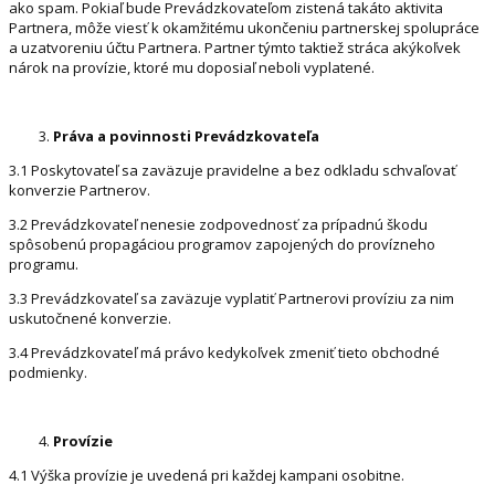
ako spam. Pokiaľ bude Prevádzkovateľom zistená takáto aktivita
Partnera, môže viesť k okamžitému ukončeniu partnerskej spolupráce
a uzatvoreniu účtu Partnera. Partner týmto taktiež stráca akýkoľvek
nárok na provízie, ktoré mu doposiaľ neboli vyplatené.
Práva a povinnosti Prevádzkovateľa
3.1 Poskytovateľ sa zaväzuje pravidelne a bez odkladu schvaľovať
konverzie Partnerov.
3.2 Prevádzkovateľ nenesie zodpovednosť za prípadnú škodu
spôsobenú propagáciou programov zapojených do provízneho
programu.
3.3 Prevádzkovateľ sa zaväzuje vyplatiť Partnerovi províziu za nim
uskutočnené konverzie.
3.4 Prevádzkovateľ má právo kedykoľvek zmeniť tieto obchodné
podmienky.
Provízie
4.1 Výška provízie je uvedená pri každej kampani osobitne.