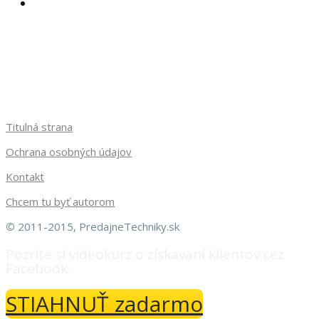
Titulná strana
Ochrana osobných údajov
Kontakt
Chcem tu byť autorom
©
2011-2015, PredajneTechniky.sk
Pozrite si videokurz o získavaní klientov cez
Facebook.
STIAHNUŤ zadarmo