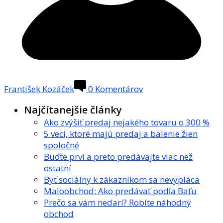
František Kozáček
0
Komentárov
Najčítanejšie články
Ako zvýšiť predaj nejakého tovaru o 300 %
5 vecí, ktoré majú predaj a balenie žien
spoločné
Buďte prví a preto predávajte viac než
ostatní
Byť sociálny k zákazníkom sa nevypláca
Maloobchod: Ako predávať podľa Baťu
Prečo sa vám nedarí? Robíte náhodný
obchod