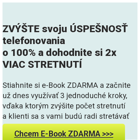
ZVÝŠTE svoju ÚSPEŠNOSŤ
telefonovania
o 100% a dohodnite si 2x
VIAC STRETNUTÍ
Stiahnite si e-Book ZDARMA a začnite
už dnes využívať 3 jednoduché kroky,
vďaka ktorým zvýšite počet stretnutí
a klienti sa s vami budú radi stretávať
Chcem E-Book ZDARMA >>>