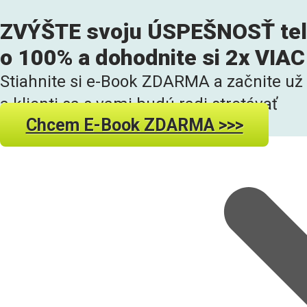
ZVÝŠTE svoju ÚSPEŠNOSŤ tel
o 100% a dohodnite si 2x VI
Stiahnite si e-Book ZDARMA a začnite už 
a klienti sa s vami budú radi stretávať
Chcem E-Book ZDARMA >>>