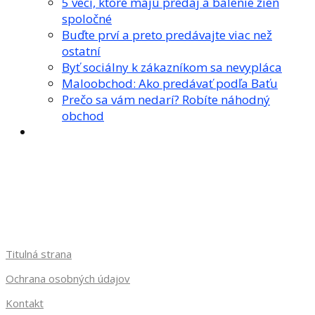
5 vecí, ktoré majú predaj a balenie žien
spoločné
Buďte prví a preto predávajte viac než
ostatní
Byť sociálny k zákazníkom sa nevypláca
Maloobchod: Ako predávať podľa Baťu
Prečo sa vám nedarí? Robíte náhodný
obchod
Titulná strana
Ochrana osobných údajov
Kontakt