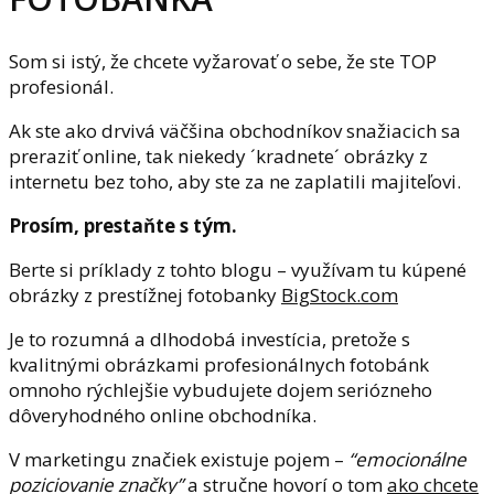
Som si istý, že chcete vyžarovať o sebe, že ste TOP
profesionál.
Ak ste ako drvivá väčšina obchodníkov snažiacich sa
preraziť online, tak niekedy ´kradnete´ obrázky z
internetu bez toho, aby ste za ne zaplatili majiteľovi.
Prosím, prestaňte s tým.
Berte si príklady z tohto blogu – využívam tu kúpené
obrázky z prestížnej fotobanky
BigStock.com
Je to rozumná a dlhodobá investícia, pretože s
kvalitnými obrázkami profesionálnych fotobánk
omnoho rýchlejšie vybudujete dojem seriózneho
dôveryhodného online obchodníka.
V marketingu značiek existuje pojem –
“emocionálne
poziciovanie značky”
a stručne hovorí o tom
ako chcete