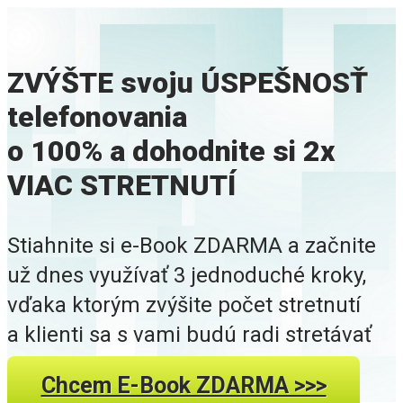
ZVÝŠTE svoju ÚSPEŠNOSŤ
telefonovania
o 100% a dohodnite si 2x
VIAC STRETNUTÍ
Stiahnite si e-Book ZDARMA a začnite
už dnes využívať 3 jednoduché kroky,
vďaka ktorým zvýšite počet stretnutí
a klienti sa s vami budú radi stretávať
Chcem E-Book ZDARMA >>>