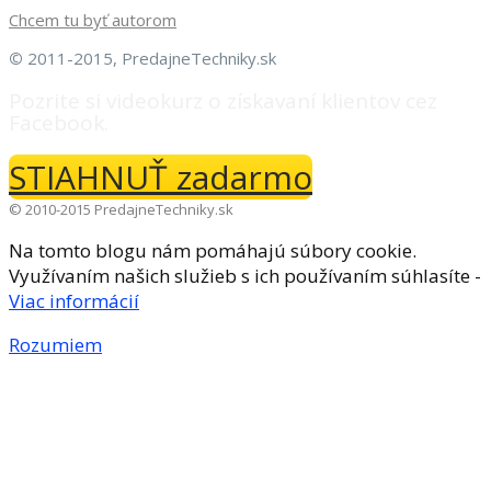
Chcem tu byť autorom
©
2011-2015, PredajneTechniky.sk
Pozrite si videokurz o získavaní klientov cez
Facebook.
STIAHNUŤ zadarmo
© 2010-2015 PredajneTechniky.sk
Na tomto blogu nám pomáhajú súbory cookie.
Využívaním našich služieb s ich používaním súhlasíte -
Viac informácií
Rozumiem