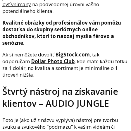
byť vnímaný
na podvedomej úrovni vášho
potenciálneho klienta.
Kvalitné obrázky od profesionálov vám pomôžu
dostať sa do skupiny serióznych online
obchodníkov, ktorí to naozaj myslia férovo a
seriózne.
Ak si nemôžete dovoliť
BigStock.com
, tak
odporúčam
Dollar Photo Club
, kde máte každú fotku
za 1 dolár, no kvalita a sortiment je minimálne o 1
úroveň nižšia.
Štvrtý nástroj na získavanie
klientov – AUDIO JUNGLE
Toto je (ako už z názvu vyplýva) nástroj pre tvorbu
zvuku a zvukového “podmazu” k vašim videám či