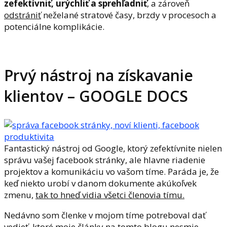
zefektívniť, urýchliť a sprehľadniť
, a zároveň
odstrániť
neželané stratové časy, brzdy v procesoch a
potenciálne komplikácie.
Prvý nástroj na získavanie
klientov – GOOGLE DOCS
Fantastický nástroj od Google, ktorý zefektívnite nielen
správu vašej facebook stránky, ale hlavne riadenie
projektov a komunikáciu vo vašom tíme. Paráda je, že
keď niekto urobí v danom dokumente akúkoľvek
zmenu,
tak to hneď vidia všetci členovia tímu.
Nedávno som členke v mojom tíme potreboval dať
vedieť, ktoré moje články na tomto blogu nesmie