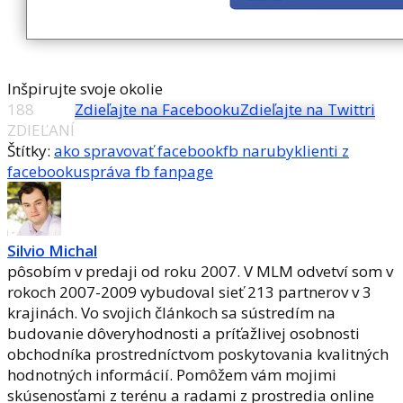
Inšpirujte svoje okolie
188
Zdieľajte na Facebooku
Zdieľajte na Twittri
ZDIEĽANÍ
Štítky:
ako spravovať facebook
fb naruby
klienti z
facebooku
správa fb fanpage
Silvio Michal
pôsobím v predaji od roku 2007. V MLM odvetví som v
rokoch 2007-2009 vybudoval sieť 213 partnerov v 3
krajinách. Vo svojich článkoch sa sústredím na
budovanie dôveryhodnosti a príťažlivej osobnosti
obchodníka prostredníctvom poskytovania kvalitných
hodnotných informácií. Pomôžem vám mojimi
skúsenosťami z terénu a radami z prostredia online